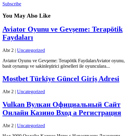
Subscribe
You May Also Like
Aviator Oyunu ve Gevşeme: Terapötik
Faydaları
Abr 2
|
Uncategorized
Aviator Oyunu ve Gevşeme: Terapötik FaydalarıAviator oyunu,
basit oynanışı ve sakinleştirici görselleri ile oyunculara...
Mostbet Türkiye Güncel Giriş Adresi
Abr 2
|
Uncategorized
Vulkan Вулкан Официальный Сайт
Онлайн Казино Вход а Регистрация
Abr 2
|
Uncategorized
Над 3000 Онлайн Казино Игри с Нарастващи Джакпоти,