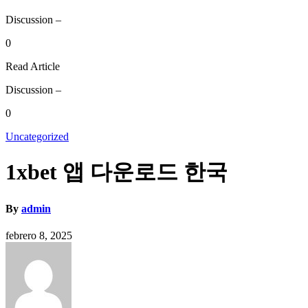
Discussion –
0
Read Article
Discussion –
0
Uncategorized
1xbet 앱 다운로드 한국
By
admin
febrero 8, 2025