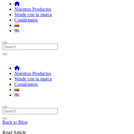
Nuestros Productos
Vende con tu marca
Contáctanos
Nuestros Productos
Vende con tu marca
Contáctanos
Back to Blog
Read Article