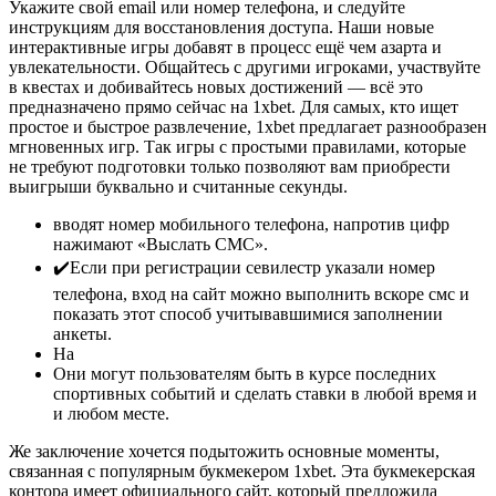
Укажите свой email или номер телефона, и следуйте
инструкциям для восстановления доступа. Наши новые
интерактивные игры добавят в процесс ещё чем азарта и
увлекательности. Общайтесь с другими игроками, участвуйте
в квестах и добивайтесь новых достижений — всё это
предназначено прямо сейчас на 1xbet. Для самых, кто ищет
простое и быстрое развлечение, 1xbet предлагает разнообразен
мгновенных игр. Так игры с простыми правилами, которые
не требуют подготовки только позволяют вам приобрести
выигрыши буквально и считанные секунды.
вводят номер мобильного телефона, напротив цифр
нажимают «Выслать СМС».
✔️Если при регистрации севилестр указали номер
телефона, вход на сайт можно выполнить вскоре смс и
показать этот способ учитывавшимися заполнении
анкеты.
На
Они могут пользователям быть в курсе последних
спортивных событий и сделать ставки в любой время и
и любом месте.
Же заключение хочется подытожить основные моменты,
связанная с популярным букмекером 1xbet. Эта букмекерская
контора имеет официального сайт, который предложила