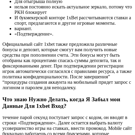
Для отыгрыша полную
нельзя постоянно искать актуальное зеркало, потому что
РКН блокирует
И букмекерской конторе 1xBet рассчитываются ставки а
спорт, предлагаются и другие игровые моменты.
вариант.
«Подтверждение».
Официальный сайт 1xbet также предложила различные
бонусы и депозит, которые смогут вам получить новые
средства при пополнении счета. Эти бонусы могут быть
отобраны как процентами спасась суммы депозита, так и
фиксированными денег. При подтверждении регистрации
игрок автоматически согласился с правилами ресурса, а также
политика конфиденциальности. После завершения”
“процедуры создания аккаунта на мобильный придет запрос с
логином и паролем для неподалеку.
Что знаю Нужно Делать, когда Я Забыл мои
Данные Для 1xbet Вход?
течение парой секунд поступает запрос с кодом, он вводят в
строки «Подтверждение». Далее остается выбрать валюту
усовершенство игры на ставках, ввести промокод. Mobile сайт
буквально работаешь со всеми браузерами, которые