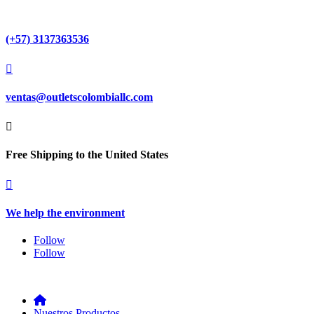
(+57) 3137363536

ventas@outletscolombiallc.com

Free Shipping to the United States

We help the environment
Follow
Follow
Nuestros Productos