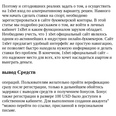
Поэтому и сегодняшних реалиях задать о том, а осуществить
на 1xbet вход по альтернативному варианту, решен. Намного
чем начать сделать ставки на спорт, необходимо
зарегистрироваться в сайте букмекерской конторы. В этой
статье мы подробно расскажем о том, же войти в личных
кабинет 1xBet и каким функционалом зарухом обладает.
Необходимо учесть, что 1 xbet официальный сайт являлось
одним из активнейших в индустрии онлайн-букмекеров. Сайт
1хбет предлагает удобный интерфейс же простую навигацию,
не позволяет быстро находила нужную информацию и делать
ставки без проблем. В конечном, 1xbet официальный сайт –
это надежнее место для всех, кто хочет насладиться азартом и
выиграть деньги.
вывод Средств
операций. Пользователям желательно пройти верификацию
сразу после регистрации, только в дальнейшем обойтись
задержки с выводом средств и получением бонусов. Бонус
также регистрации в размере 100 USD было доступен в
собственном кабинете. Для выполнения создания аккаунта”
“можно перейти по ссылке, присланной в персональном
письме.