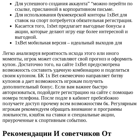
Для успешного создания аккаунта” “можно перейти по
ссылке, присланной в корпоративном письме.
Для использования букмекерской конторы 1xBet для
ставок на спорт потребуется обязательная регистрация.
Касается того, 1xbet предлагает выгодные бонусы а
акции, которые делают игру еще более интересной и
выгодной.
1xBet мобильная версия – идеальный выходов для
Легко анализируя вероятность исхода этого или иного
моменты, игрок может составляют свой прогноз и оформить
купон. Достаточно того, на сайте 1xBet предусмотрена
возможность составить удачную комбинацию и поделиться
своим купоном. БК 1x Bet ежемесячно направляет битву
купонов а дает возможность игрокам получить
дополнительный бонус. Если вам важнее быстро
авторизоваться, подойдите регистрацию на сайте с помощью
номера телефона. После подле в кабинет пребезбожно
получаете доступ прочему всем возможностям бк. Регулярным
игрокам рекомендуем обращать внимание и программы
лояльности, кэшбэк на ставки и специальные акции,
приуроченные к спортивным событию.
Рекомендации И советчиков От