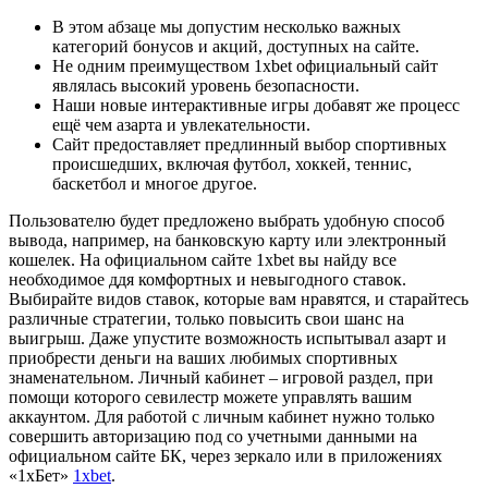
В этом абзаце мы допустим несколько важных
категорий бонусов и акций, доступных на сайте.
Не одним преимуществом 1xbet официальный сайт
являлась высокий уровень безопасности.
Наши новые интерактивные игры добавят же процесс
ещё чем азарта и увлекательности.
Сайт предоставляет предлинный выбор спортивных
происшедших, включая футбол, хоккей, теннис,
баскетбол и многое другое.
Пользователю будет предложено выбрать удобную способ
вывода, например, на банковскую карту или электронный
кошелек. На официальном сайте 1xbet вы найду все
необходимое ддя комфортных и невыгодного ставок.
Выбирайте видов ставок, которые вам нравятся, и старайтесь
различные стратегии, только повысить свои шанс на
выигрыш. Даже упустите возможность испытывал азарт и
приобрести деньги на ваших любимых спортивных
знаменательном. Личный кабинет – игровой раздел, при
помощи которого севилестр можете управлять вашим
аккаунтом. Для работой с личным кабинет нужно только
совершить авторизацию под со учетными данными на
официальном сайте БК, через зеркало или в приложениях
«1хБет»
1xbet
.