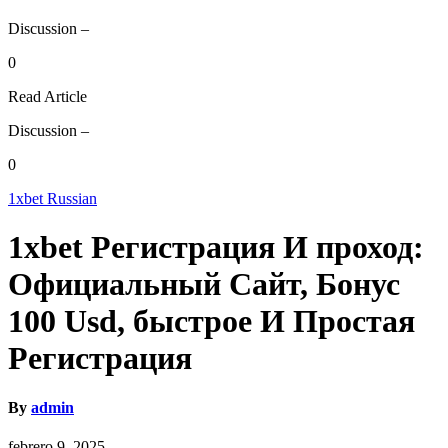
Discussion –
0
Read Article
Discussion –
0
1xbet Russian
1xbet Регистрация И проход:
Официальный Сайт, Бонус
100 Usd, быстрое И Простая
Регистрация
By
admin
febrero 9, 2025