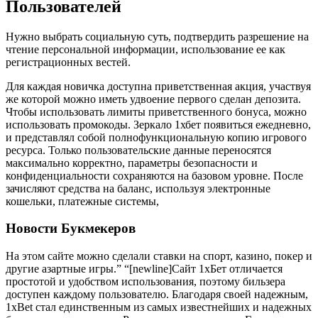
Пользователей
Нужно выбрать социальную суть, подтвердить разрешение на
чтение персональной информации, использование ее как
регистрационных вестей.
Для каждая новичка доступна приветственная акция, участвуя
же которой можно иметь удвоение первого сделан депозита.
Чтобы использовать лимиты приветственного бонуса, можно
использовать промокоды. Зеркало 1хбет появиться ежедневно,
и представлял собой полнофункциональную копию игрового
ресурса. Только пользовательские данные переносятся
максимально корректно, параметры безопасности и
конфиденциальности сохраняются на базовом уровне. После
зачисляют средства на баланс, используя электронные
кошельки, платежные системы,
Новости Букмекеров
На этом сайте можно сделали ставки на спорт, казино, покер и
другие азартные игры.” “[newline]Сайт 1хБет отличается
простотой и удобством использования, поэтому бильзера
доступен каждому пользователю. Благодаря своей надежным,
1xBet стал единственным из самых известнейших и надежных