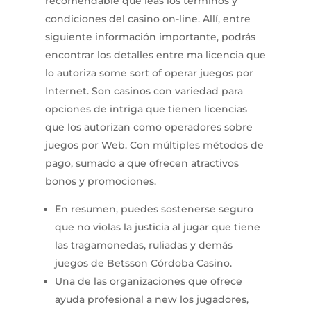
recomendable que leas los términos y
condiciones del casino on-line. Allí, entre
siguiente información importante, podrás
encontrar los detalles entre ma licencia que
lo autoriza some sort of operar juegos por
Internet. Son casinos con variedad para
opciones de intriga que tienen licencias
que los autorizan como operadores sobre
juegos por Web. Con múltiples métodos de
pago, sumado a que ofrecen atractivos
bonos y promociones.
En resumen, puedes sostenerse seguro
que no violas la justicia al jugar que tiene
las tragamonedas, ruliadas y demás
juegos de Betsson Córdoba Casino.
Una de las organizaciones que ofrece
ayuda profesional a new los jugadores,