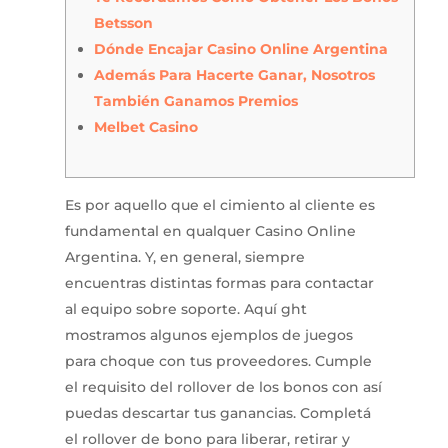
Betsson
Dónde Encajar Casino Online Argentina
Además Para Hacerte Ganar, Nosotros
También Ganamos Premios
Melbet Casino
Es por aquello que el cimiento al cliente es
fundamental en qualquer Casino Online
Argentina. Y, en general, siempre
encuentras distintas formas para contactar
al equipo sobre soporte. Aquí ght
mostramos algunos ejemplos de juegos
para choque con tus proveedores. Cumple
el requisito del rollover de los bonos con así
puedas descartar tus ganancias. Completá
el rollover de bono para liberar, retirar y