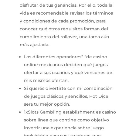
disfrutar de tus ganancias. Por ello, toda la
vida es recomendable revisar los términos
y condiciones de cada promoción, para
conocer qué otros requisitos forman del
cumplimiento del rollover, una tarea aún
más ajustada.
Los diferentes operadores” “de casino
online mexicanos deciden qué juegos
ofertar a sus usuarios y qué versiones de
mis mismos ofertan.
Si querés divertirte con mi combinación
de juegos clásicos y sencillos, Hot Dice
sera tu mejor opción.
1xSlots Gambling establishment es casino
sobre línea que contine como objetivo
invertir una experiencia sobre juego
inolvidable para sus jugadores, que