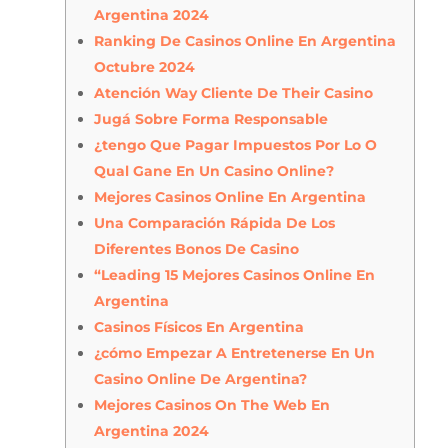
Argentina 2024
Ranking De Casinos Online En Argentina
Octubre 2024
Atención Way Cliente De Their Casino
Jugá Sobre Forma Responsable
¿tengo Que Pagar Impuestos Por Lo O
Qual Gane En Un Casino Online?
Mejores Casinos Online En Argentina
Una Comparación Rápida De Los
Diferentes Bonos De Casino
“Leading 15 Mejores Casinos Online En
Argentina
Casinos Físicos En Argentina
¿cómo Empezar A Entretenerse En Un
Casino Online De Argentina?
Mejores Casinos On The Web En
Argentina 2024