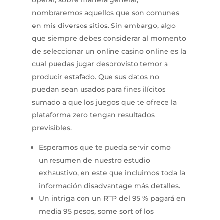
operar, sobre manera general,
nombraremos aquellos que son comunes
en mis diversos sitios. Sin embargo, algo
que siempre debes considerar al momento
de seleccionar un online casino online es la
cual puedas jugar desprovisto temor a
producir estafado. Que sus datos no
puedan sean usados para fines ilícitos
sumado a que los juegos que te ofrece la
plataforma zero tengan resultados
previsibles.
Esperamos que te pueda servir como
un resumen de nuestro estudio
exhaustivo, en este que incluimos toda la
información disadvantage más detalles.
Un intriga con un RTP del 95 % pagará en
media 95 pesos, some sort of los