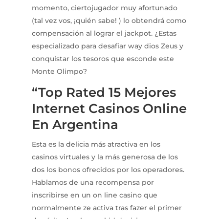
momento, ciertojugador muy afortunado
(tal vez vos, ¡quién sabe! ) lo obtendrá como
compensación al lograr el jackpot. ¿Estas
especializado para desafiar way dios Zeus y
conquistar los tesoros que esconde este
Monte Olimpo?
“Top Rated 15 Mejores
Internet Casinos Online
En Argentina
Esta es la delicia más atractiva en los
casinos virtuales y la más generosa de los
dos los bonos ofrecidos por los operadores.
Hablamos de una recompensa por
inscribirse en un on line casino que
normalmente ze activa tras fazer el primer