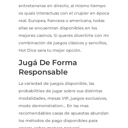
entretenerse en directo, al mismo tiempo
os quais interactuas con el crupier en época
real. Europea, francesa o americana, todas
ellas se encuentran disponibles en los
mejores casinos. Si querés divertirte con mi
combinación de juegos clásicos y sencillos,
Hot Dice sera tu mejor opción.
Jugá De Forma
Responsable
La variedad de juegos disponible, las
probabilities de jugar sobre sus distintas
modalidades, mesas VIP, juegos exclusivos,
modo demonstration… En las mas
recomendables casas de apuestas abundan
los métodos de pago disponibles para