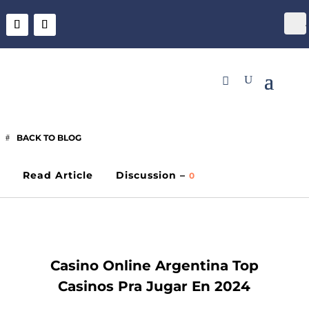
BACK TO BLOG
Read Article
Discussion –
0
CASINO ONLINE AR
Casino Online Argentina Top
Casinos Pra Jugar En 2024