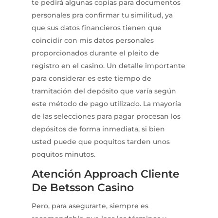
te pedirá algunas copias para documentos
personales pra confirmar tu similitud, ya
que sus datos financieros tienen que
coincidir con mis datos personales
proporcionados durante el pleito de
registro en el casino. Un detalle importante
para considerar es este tiempo de
tramitación del depósito que varía según
este método de pago utilizado. La mayoría
de las selecciones para pagar procesan los
depósitos de forma inmediata, si bien
usted puede que poquitos tarden unos
poquitos minutos.
Atención Approach Cliente
De Betsson Casino
Pero, para asegurarte, siempre es