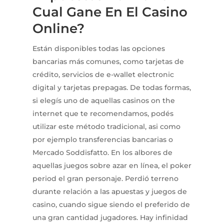
Cual Gane En El Casino
Online?
Están disponibles todas las opciones
bancarias más comunes, como tarjetas de
crédito, servicios de e-wallet electronic
digital y tarjetas prepagas. De todas formas,
si elegís uno de aquellas casinos on the
internet que te recomendamos, podés
utilizar este método tradicional, asi como
por ejemplo transferencias bancarias o
Mercado Soddisfatto. En los albores de
aquellas juegos sobre azar en línea, el poker
period el gran personaje. Perdió terreno
durante relación a las apuestas y juegos de
casino, cuando sigue siendo el preferido de
una gran cantidad jugadores. Hay infinidad