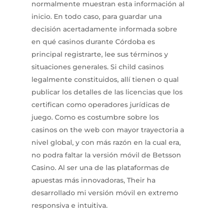
normalmente muestran esta información al
inicio. En todo caso, para guardar una
decisión acertadamente informada sobre
en qué casinos durante Córdoba es
principal registrarte, lee sus términos y
situaciones generales. Si child casinos
legalmente constituidos, allí tienen o qual
publicar los detalles de las licencias que los
certifican como operadores jurídicas de
juego. Como es costumbre sobre los
casinos on the web con mayor trayectoria a
nivel global, y con más razón en la cual era,
no podra faltar la versión móvil de Betsson
Casino. Al ser una de las plataformas de
apuestas más innovadoras, Their ha
desarrollado mi versión móvil en extremo
responsiva e intuitiva.