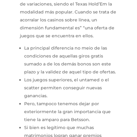
de variaciones, siendo el Texas Hold’Em la
modalidad más popular. Cuando se trata de
acorralar los casinos sobre línea, un
dimensión fundamental es” “una oferta de
juegos que se encuentra en ellos.
La principal diferencia no meio de las
condiciones de aquellas giros gratis
sumado a de los demás bonos son este
plazo y la validez de aquel tipo de ofertas.
Los juegos superiores, el untamed o el
scatter permiten conseguir nuevas
ganancias.
Pero, tampoco tenemos dejar por
exteriormente la gran importancia que
tiene la amparo para Betsson.
Si bien es legítimo que muchas
matrimonios logran ganar premios