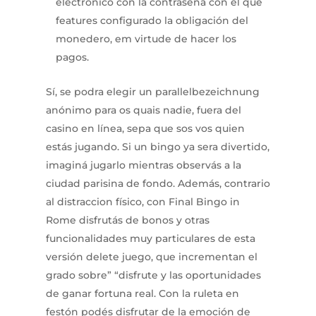
electrónico con la contraseña con el que
features configurado la obligación del
monedero, em virtude de hacer los
pagos.
Sí, se podra elegir un parallelbezeichnung
anónimo para os quais nadie, fuera del
casino en línea, sepa que sos vos quien
estás jugando. Si un bingo ya sera divertido,
imaginá jugarlo mientras observás a la
ciudad parisina de fondo. Además, contrario
al distraccion físico, con Final Bingo in
Rome disfrutás de bonos y otras
funcionalidades muy particulares de esta
versión delete juego, que incrementan el
grado sobre” “disfrute y las oportunidades
de ganar fortuna real. Con la ruleta en
festón podés disfrutar de la emoción de