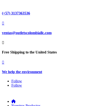
(+57) 3137363536

ventas@outletscolombiallc.com

Free Shipping to the United States

We help the environment
Follow
Follow
Nuestros Productos