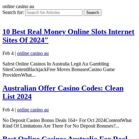
online casino au
Search for:
10 Best Real Money Online Slots Internet
Sites Of 2024″
Feb 4
|
online casino au
Safest Online Casinos In Australia Legit Au Gambling
SitesContentBlackjackFree Moves BonusesCasino Game
ProvidersWhat...
Australian Offer Casino Codes: Clean
List 2024
Feb 4
|
online casino au
No Deposit Casino Bonus Deals 164+ For Oct 2024ContentWhat
Kind Of Limitations Are There For No Deposit Bonuses?...
Best Online Casinos Australia For Real