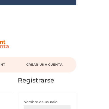
List
a
de
des
eos
-
nt
nta
UNT
CREAR UNA CUENTA
Registrarse
Nombre de usuario