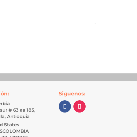
ión:
Siguenos:
mbia
 sur # 63 aa 185,
lla, Antioquia
d States
SCOLOMBIA