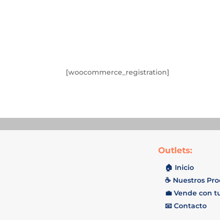
[woocommerce_registration]
Outlets:
🏠 Inicio
☕️ Nuestros Pr
💼 Vende con t
📧 Contacto