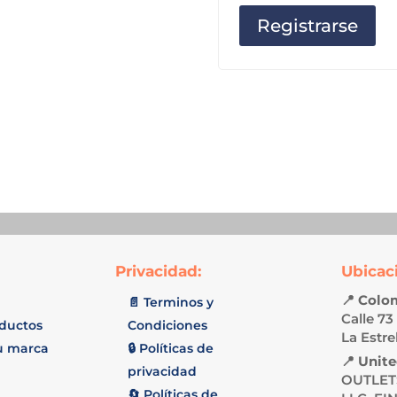
Registrarse
Privacidad:
Ubicac
📍
Colo
📄 Terminos y
Calle 73
oductos
Condiciones
La Estre
u marca
🔒 Políticas de
📍
Unite
privacidad
OUTLET
🔄 Políticas de