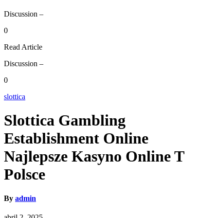
Discussion –
0
Read Article
Discussion –
0
slottica
Slottica Gambling
Establishment Online ️
Najlepsze Kasyno Online T
Polsce
By
admin
abril 2, 2025