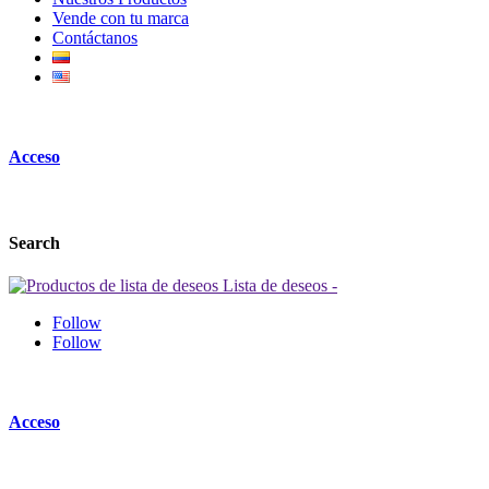
Vende con tu marca
Contáctanos
Acceso
Search
Lista de deseos -
Follow
Follow
Acceso